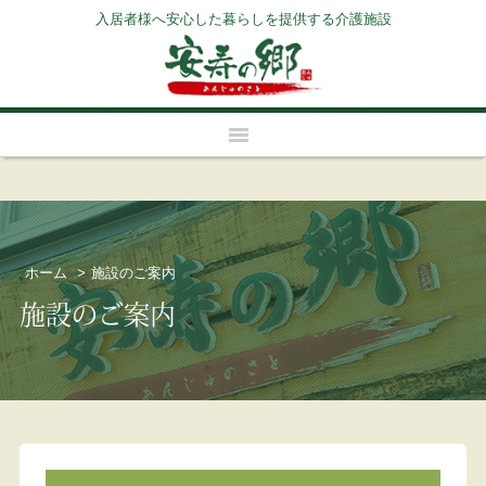
入居者様へ安心した暮らしを提供する介護施設
安寿の郷
介護のサポート体制
施設のご案内
安寿の郷について
見学・体験入居のご案内
介護のサポート体制
入居までの流れ
ホーム
>
施設のご案内
施設のご案内
施設のご案内
よくある質問
見学・体験入居のご案内
入居の流れ